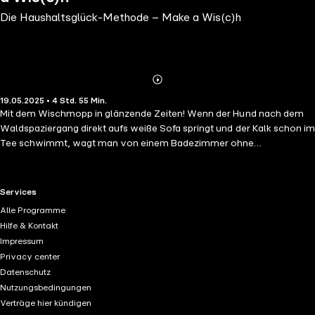
Die Haushaltsglück-Methode – Make a Wis(c)h
Abonnieren
Mehr
19.05.2025 • 4 Std. 55 Min.
Details
Mit dem Wischmopp in glänzende Zeiten! Wenn der Hund nach dem
Waldspaziergang direkt aufs weiße Sofa springt und der Kalk schon im
Tee schwimmt, wagt man von einem Badezimmer ohne
Wäscheberge nicht mal zu träumen. Die Haushaltsglück-Methode
nimmt auf humorvolle Weise die täglichen Pflichten aufs Korn und
entfacht ein kleines Feuerwerk an Motivationstricks für den Alltag. Sie
RTL+ useful links.
Services
zeigt uns: Putzen kann tatsächlich Spaß machen! Die liebe Hausarbeit
Alle Programme
hat aber noch einen genialen Nebeneffekt: Sie entpuppt sich als
Hilfe & Kontakt
Schlüssel zu Wunscherfüllung und Erfolg. Sie versetzt uns in ein
Impressum
regelrechtes Erfolgs-Mindset, das uns zum Magneten für gute Dinge
Privacy center
macht. Ein lebendiges Mitmach-Buch, um nicht nur unser Zuhause,
Datenschutz
sondern unser gesamtes Leben abzustauben und wieder zum
Nutzungsbedingungen
Strahlen zu bringen. Die fantastische, spielend leichte, allzeit
Verträge hier kündigen
anwendbare Haushaltsglück-Methode.