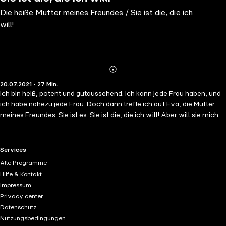
Die heiße Mutter meines Freundes / Sie ist die, die ich
will!
Abonnieren
Mehr
20.07.2021 • 27 Min.
Details
Ich bin heiß, potent und gutaussehend. Ich kann jede Frau haben, und
ich habe nahezu jede Frau. Doch dann treffe ich auf Eva, die Mutter
meines Freundes. Sie ist es. Sie ist die, die ich will! Aber will sie mich
auch? Sie hat einen Ehemann und: Sie ist die Mutter meines Freundes
... Eine blue panther books Erotik Audio Story voller Sex, Begierde
und Leidenschaft! Gelesen von Maike Luise Fengler Regie: Berthold
RTL+ useful links.
Services
Heiland Ungekürzte Lesung Spielzeit: ca. 27 Minuten Eines von vielen
Alle Programme
erotischen Hörbüchern von Paula Cranford und blue panther books ...
Hilfe & Kontakt
Impressum
Privacy center
Datenschutz
Nutzungsbedingungen