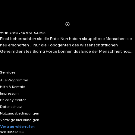
Abonnieren
Mehr
21.10.2019 • 14 Std. 54 Min.
Details
Einst beherrschten sie die Erde. Nun haben skrupellose Menschen sie
neu erschaffen ... Nur die Topagenten des wissenschaftlichen
Geheimdienstes Sigma Force können das Ende der Menschheit noch
verhindern. Es begann im Jahre 1903, als einige Wissenschaftler ein
Artefakt entdeckten, das die Hölle auf Erden loslassen sollte. Sie
wagten nicht, es zu zerstören. Stattdessen vergruben sie es wieder
RTL+ useful links.
Services
und gelobten Schweigen. Doch nichts bleibt ewig verborgen. Heute,
Alle Programme
mitten in Washington DC, wird es erneut geborgen, und seine Macht
Hilfe & Kontakt
von skrupellosen Menschen freigesetzt. Und Commander Grayson
Impressum
Pierce von der Sigma Force steht vor der schwersten Entscheidung
Privacy center
seines Lebens. Um die Menschheit zu retten, muss er sich mit seinen
Datenschutz
Feinden verbünden – doch die fordern für ihre Unterstützung das
Nutzungsbedingungen
Leben eines seiner Leute!Gelesen von Frank Arnold.
Verträge hier kündigen
Vertrag widerrufen
Wir sind RTL+