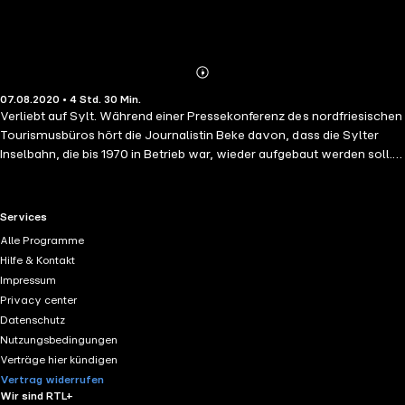
Abonnieren
Mehr
07.08.2020 • 4 Std. 30 Min.
Details
Verliebt auf Sylt. Während einer Pressekonferenz des nordfriesischen
Tourismusbüros hört die Journalistin Beke davon, dass die Sylter
Inselbahn, die bis 1970 in Betrieb war, wieder aufgebaut werden soll.
Ihr Instinkt als Reporterin erwacht. Sie glaubt an die große Story, die
ihr auch endlich die Ebbe in ihrer Kasse vertreiben soll. Sofort beginnt
sie auf Sylt zu recherchieren. Doch auf der Insel weiß man offenbar
RTL+ useful links.
Services
nichts von diesen geheimen Plänen. Als sie das Gelände erkundet,
Alle Programme
auf dem die Schienen gelegen haben müssen, lernt sie Ben kennen,
Hilfe & Kontakt
der sich sehr interessiert an ihrer Recherche zeigt. Bald wird Beke
Impressum
misstrauisch. Will Ben den Bau etwa verhindern? Oder welches
Privacy center
Interesse hat er an ihr? Ein wunderbarer Sommerroman - ein
Datenschutz
Lesevergnügen nicht nur für Sylt-Urlauber.
Nutzungsbedingungen
Verträge hier kündigen
Vertrag widerrufen
Wir sind RTL+