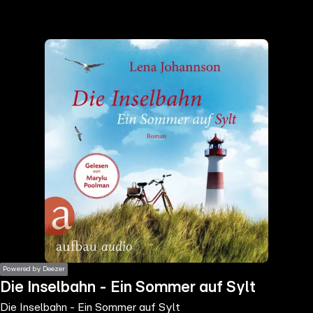
the
h page
 main
nt
the
ibility
ment
Powered by Deezer
Die Inselbahn - Ein Sommer auf Sylt
Die Inselbahn - Ein Sommer auf Sylt