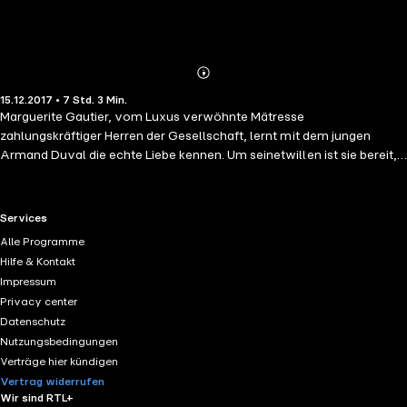
Abonnieren
Mehr
15.12.2017 • 7 Std. 3 Min.
Details
Marguerite Gautier, vom Luxus verwöhnte Mätresse
zahlungskräftiger Herren der Gesellschaft, lernt mit dem jungen
Armand Duval die echte Liebe kennen. Um seinetwillen ist sie bereit,
ihr unmoralisches Leben aufzugeben, um mit ihm ein einfaches Leben
auf dem Lande zu beginnen. Wäre da nur nicht Armands Vater, der um
die Familienehre fürchtet ... Mit seinem 1848 erschienenen Roman
RTL+ useful links.
Services
setzte Alexandre Dumas dem Typus der sündigen, aber edelmütigen
Alle Programme
Kurtisane ein literarisches Denkmal: Marguerite hat neben Zolas
Hilfe & Kontakt
"Nana", Clelands "Fanny Hill" und Prévosts "Manon Lescaut" ihren
Impressum
festen Platz im Kanon der großen Kokotten der Weltliteratur.
Privacy center
Giuseppe Verdis Oper "La Traviata" sowie zahlreiche Verfilmungen
Datenschutz
verhalfen der Kameliendame schließlich zu ihrer außerordentlichen
Nutzungsbedingungen
Popularität, die bis heute anhält.
Verträge hier kündigen
Vertrag widerrufen
Wir sind RTL+