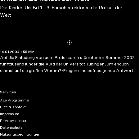
Die Kinder-Uni Bd 1 - 3. Forscher erklären die Rätsel der
Welt
Abonnieren
Mehr
14.01.2004 • 55 Min.
Details
Auf die Einladung von acht Professoren stürmten im Sommer 2002
fünftausend Kinder die Aula der Universität Tübingen, um endlich
einmal auf die großen Warum?-Fragen eine befriedigende Antwort zu
erhalten. Die Journalisten und Ideengeber dieser Vorlesungsreihe,
Ulrich Janßen und Ulla Steuernagel, haben die Vorträge dokumentiert
und präsentieren nun die spannenden Ergebnisse dieser Kinder-Uni.
RTL+ useful links.
Services
Mit Rufus Beck geht der Hörer den Fragen nach: Warum stammt der
Alle Programme
Mensch vom Affen ab? Und warum müssen Menschen sterben?.
Hilfe & Kontakt
(Laufzeit: 55 min)
Impressum
Privacy center
Datenschutz
Nutzungsbedingungen