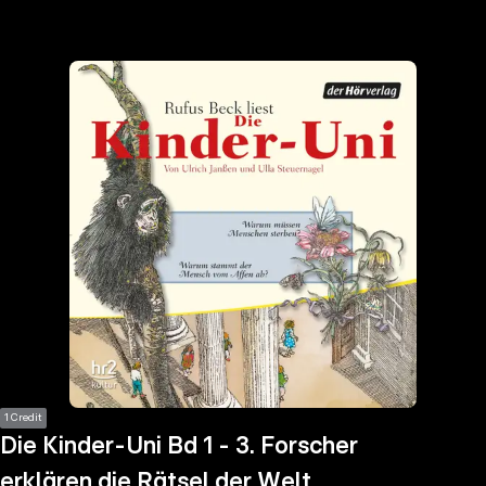
the
h page
 main
nt
the
ibility
ment
1 Credit
Die Kinder-Uni Bd 1 - 3. Forscher
erklären die Rätsel der Welt