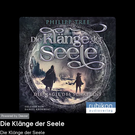
the
h page
 main
nt
the
ibility
ment
Powered by Deezer
Die Klänge der Seele
Die Klänge der Seele