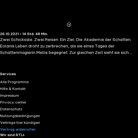
Abonnieren
Mehr
26.10.2021 • 14 Std. 48 Min.
Details
Zwei Schicksale. Zwei Reisen. Ein Ziel: Die Akademie der Schatten.
Eolanis Leben droht zu zerbrechen, als sie eines Tages der
Schattenmagierin Mellis begegnet. Zur gleichen Zeit sieht sie sich
einem gnadenlosen Geheimbund der mächtigen Kirche gegenüber,
der rücksichtslos Magier verfolgt. Eolani bleibt nur die Flucht – und die
mysteriöse Mellis stellt sich bald als ihr einziger Ausweg heraus.
RTL+ useful links.
Services
Temudschins Weg zu einem Anführer der Khangai – einem
Alle Programme
verwegenen Reitervolk - scheint in Stein gemeißelt. Als der
Hilfe & Kontakt
Schamane Turskhang ihn jedoch endlich in den Kreis der
Impressum
Erwachsenen erheben will, erwacht etwas in ihm, das seinen
Privacy center
vorgezeichneten Weg für immer durchkreuzt. Während Eolani und
Datenschutz
Temudschin den verschlungenen Pfaden ihres Schicksals folgen,
Nutzungsbedingungen
bringen sich dunkle Mächte in Stellung. Sie wollen um jeden Preis
Verträge hier kündigen
verhindern, dass die beiden jenen Ort erreichen, der ihr wahres
Vertrag widerrufen
Potenzial hervorbringen kann: Die Akademie der Schatten im eisigen
Wir sind RTL+
Norden.