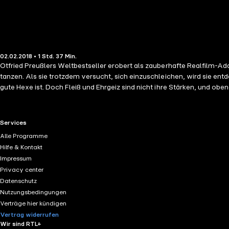
02.02.2018 • 1 Std. 37 Min.
Otfried Preußlers Weltbestseller erobert als zauberhafte Realfilm-Adap
tanzen. Als sie trotzdem versucht, sich einzuschleichen, wird sie en
gute Hexe ist. Doch Fleiß und Ehrgeiz sind nicht ihre Stärken, und o
RTL+ useful links.
Services
Alle Programme
Hilfe & Kontakt
Impressum
Privacy center
Datenschutz
Nutzungsbedingungen
Verträge hier kündigen
Vertrag widerrufen
Wir sind RTL+