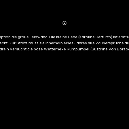
Abonnieren
Mehr
Details
tion die große Leinwand. Die kleine Hexe (Karoline Herfurth) ist erst 
tdeckt. Zur Strafe muss sie innerhalb eines Jahres alle Zaubersprüche
bendrein versucht die böse Wetterhexe Rumpumpel (Suzanne von Borsody)