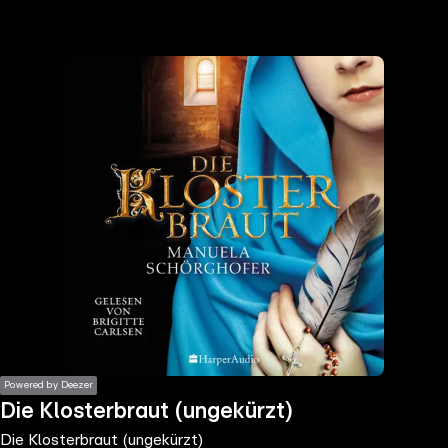
the
h page
 main
nt
the
ibility
ment
Powered by Deezer
Die Klosterbraut (ungekürzt)
Die Klosterbraut (ungekürzt)