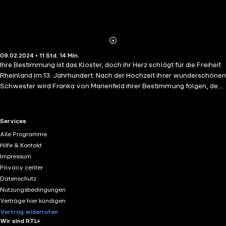
Abonnieren
Mehr
09.02.2024 • 11 Std. 14 Min.
Details
Ihre Bestimmung ist das Kloster, doch ihr Herz schlägt für die Freiheit
Rheinland im 13. Jahrhundert: Nach der Hochzeit ihrer wunderschönen
Schwester wird Franka von Marienfeld ihrer Bestimmung folgen, den
väterlichen Rittersitz verlassen und in ein Kloster eintreten. Ein letztes
Mal will sie vorher die Freiheit des Waldes genießen und den Wind in
den Haaren spüren, während sie auf dem Rücken ihres Pferdes sitzt.
RTL+ useful links.
Services
Heimlich schleicht sie sich aus der Burg und stolpert einem jungen
Alle Programme
Ritter in die Arme. Sie ist überwältigt von seiner Anziehungskraft und
Hilfe & Kontakt
den Gefühlen, die er vom ersten Moment an in ihr auslöst. Ohne es zu
Impressum
wollen, stellt sie ihre Zukunft in Frage. Bis sie erkennt, dass Wulf vom
Privacy center
Röllberg der Verlobte ihrer Schwester ist …
Datenschutz
Nutzungsbedingungen
Verträge hier kündigen
Vertrag widerrufen
Wir sind RTL+