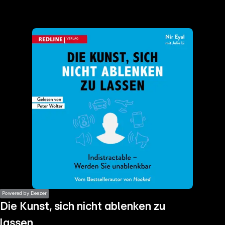
the
h page
 main
nt
the
ibility
ment
Powered by Deezer
Die Kunst, sich nicht ablenken zu
lassen