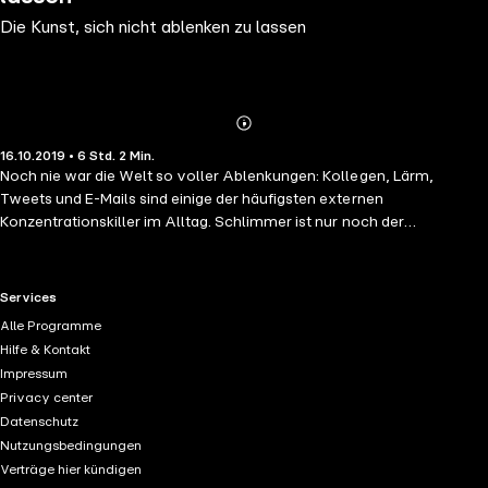
Die Kunst, sich nicht ablenken zu lassen
Abonnieren
Mehr
16.10.2019 • 6 Std. 2 Min.
Details
Noch nie war die Welt so voller Ablenkungen: Kollegen, Lärm,
Tweets und E-Mails sind einige der häufigsten externen
Konzentrationskiller im Alltag. Schlimmer ist nur noch der
selbstverschuldete Dauergebrauch von Tabletts oder Smartphones,
der sein übriges dazu beiträgt, dass wir uns kaum noch längere Zeit
auf etwas konzentrieren können. In seinem neuen Hörbuch Die Kunst,
RTL+ useful links.
Services
sich nicht ablenken zu lassen zeigt der Bestsellerautor Nir Eyal, wie
Alle Programme
Ablenkung in unseren Köpfen entsteht – und wie man ihr widerstehen
Hilfe & Kontakt
kann. Es ist längst nicht ausreichend, sich kurze Auszeiten von
Impressum
seinem Smartphone oder Social Media zu verordnen. Die
Privacy center
entscheidenden Punkte sind die richtige Einstellung, die passenden
Datenschutz
Gewohnheiten und der entsprechende Gebrauch von Technik. Dieses
Nutzungsbedingungen
Hörbuch ist ein Muss für alle, die über ihre Aufmerksamkeit wieder
Verträge hier kündigen
selbst bestimmen und die ihre Zeit wieder in den Griff bekommen