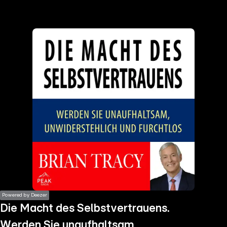
the
h page
 main
nt
the
ibility
ment
Powered by Deezer
Die Macht des Selbstvertrauens.
Werden Sie unaufhaltsam,