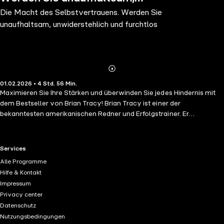
Die Macht des Selbstvertrauens. Werden Sie
unwiderstehlich und furchtlos
unaufhaltsam, unwiderstehlich und furchtlos
Abonnieren
Mehr
01.02.2026 • 4 Std. 56 Min.
Details
Maximieren Sie Ihre Stärken und überwinden Sie jedes Hindernis mit
dem Bestseller von Brian Tracy! Brian Tracy ist einer der
bekanntesten amerikanischen Redner und Erfolgstrainer. Er
veröffentlichte über 100 Audio- und Videoprogramme und mehr als
45 Bücher zu den Themen Selbstmanagement, Selbstmotivation und
Verkaufspsychologie, die in über 42 Sprachen übersetzt wurden.
RTL+ useful links.
Services
Warum sind manche Menschen erfolgreicher als andere?
Alle Programme
Selbstvertrauen! Das Niveau Ihres Selbstvertrauens hat Einfluss auf
Hilfe & Kontakt
Ihr Handeln. Selbstvertrauen ist eine der wichtigsten Eigenschaften in
Impressum
unserer modernen Welt. Es bestimmt Ihren Erfolg im Alltag und im
Privacy center
Berufsleben. Selbstvertrauen ist dabei nichts, was die einen
Datenschutz
Menschen haben und die anderen nicht. In diesem Buch erfahren Sie,
Nutzungsbedingungen
wie man ein unerschütterliches Selbstvertrauen in jedem Bereich