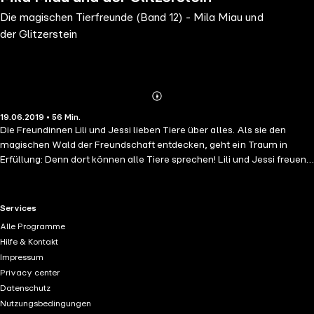
Die magischen Tierfreunde (Band 12) - Mila Miau und
der Glitzerstein
Abonnieren
Mehr
19.06.2019 • 56 Min.
Details
Die Freundinnen Lili und Jessi lieben Tiere über alles. Als sie den
magischen Wald der Freundschaft entdecken, geht ein Traum in
Erfüllung: Denn dort können alle Tiere sprechen! Lili und Jessi freuen
sich über den Sommer und unternehmen einen Ausflug zur Saphir-
Insel. Dort freunden sie sich mit dem Kätzchen Mila Miau an, das einen
magischen Glitzerstein besitzt. Als die Hexe Griselda den Stein stiehlt,
RTL+ useful links.
Services
legt sich plötzlich eine Eisschicht über das Meer und den gesamten
Alle Programme
Strand. Wie können die Freundinnen und Mila Miau die Insel nur
Hilfe & Kontakt
retten? Magische und zauberhafte Geschichten, die jedes Kinderherz
Impressum
ab 7 Jahren höher schlagen lassen. Die Freundinnen Lili und Jessi
Privacy center
folgen einer geheimnisvollen Katze in den Wald der Freundschaft.
Datenschutz
Dort können alle Tiere sprechen und gemeinsam erleben sie
Nutzungsbedingungen
spannende Abenteuer. Tierpflegetipps runden die Geschichten um