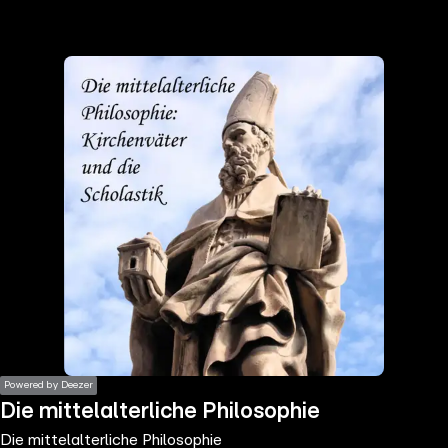
the
h page
 main
nt
the
ibility
ment
Powered by Deezer
Die mittelalterliche Philosophie
Die mittelalterliche Philosophie