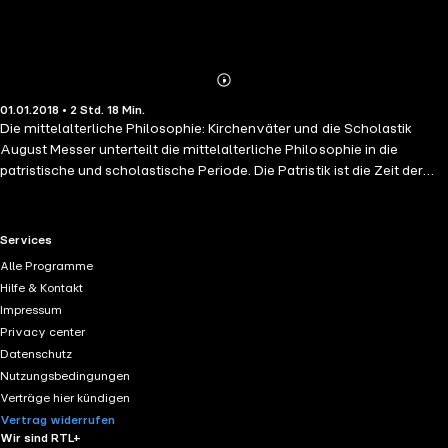
Abonnieren
Mehr
01.01.2018 • 2 Std. 18 Min.
Details
Die mittelalterliche Philosophie: Kirchenväter und die Scholastik
August Messer unterteilt die mittelalterliche Philosophie in die
patristische und scholastische Periode. Die Patristik ist die Zeit der
großen Kirchenväter. Messer stellt hier die Apologeten Justinus und
Tertullian, die Gnostiker und Origenes, Augustinus und die
altchristliche Mystik vor. Der Universalienstreit als Kontroverse des
RTL+ useful links.
Services
Realismus und des Nominalismus findet im Mittelalter einen
Alle Programme
Höhepunkt. Bekannte Vertreter der Scholastik sind Abaelard, Thomas
Hilfe & Kontakt
von Aquin, Roger Bacon, Meister Eckhart, Nicolaus Cusanus.
Impressum
Privacy center
Datenschutz
Nutzungsbedingungen
Verträge hier kündigen
Vertrag widerrufen
Wir sind RTL+