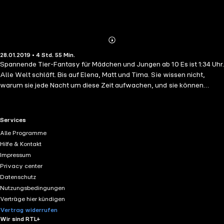
Abonnieren
Mehr
28.01.2019 • 4 Std. 55 Min.
Details
Spannende Tier-Fantasy für Mädchen und Jungen ab 10 Es ist 1:34 Uhr.
Alle Welt schläft. Bis auf Elena, Matt und Tima. Sie wissen nicht,
warum sie jede Nacht um diese Zeit aufwachen, und sie können
nichts dagegen tun. Nach und nach offenbaren sich ihnen ihre
besonderen Gaben: Sie sind Nachtflüsterer und können jede Sprache
verstehen, sogar die der Tiere. Doch die Tiere sind in Gefahr, eine
RTL+ useful links.
Services
seltsame Melodie lockt sie ins Verderben. Gelingt es Elena, Matt und
Alle Programme
Tima, die tödliche Bedrohung aufzuhalten?Gelesen von Oliver
Hilfe & Kontakt
Rohrbeck.(Laufzeit: 4h 56)
Impressum
Privacy center
Datenschutz
Nutzungsbedingungen
Verträge hier kündigen
Vertrag widerrufen
Wir sind RTL+