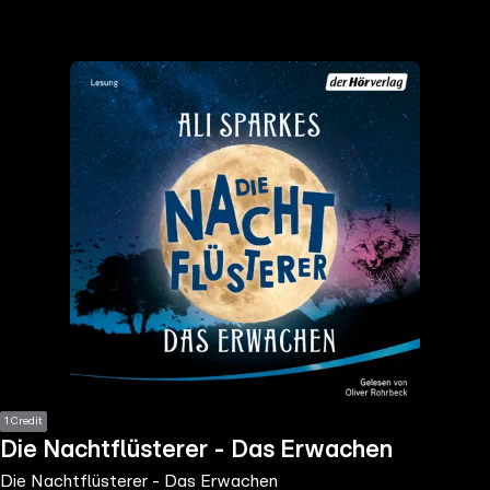
the
h page
 main
nt
the
ibility
ment
1 Credit
Die Nachtflüsterer - Das Erwachen
Die Nachtflüsterer - Das Erwachen