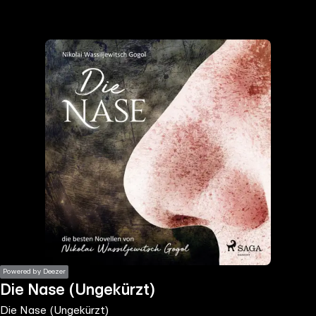
the
h page
 main
nt
the
ibility
ment
Powered by Deezer
Die Nase (Ungekürzt)
Die Nase (Ungekürzt)