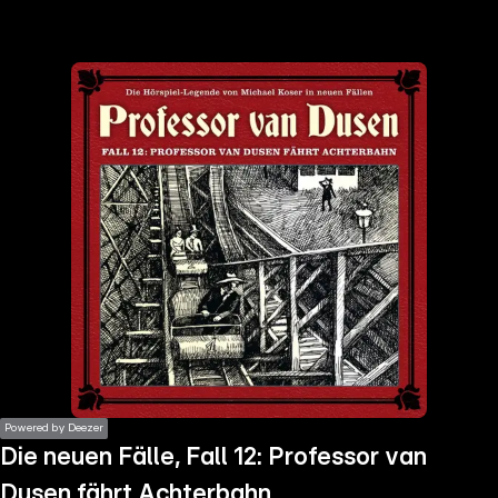
the
h page
 main
nt
the
ibility
ment
Powered by Deezer
Die neuen Fälle, Fall 12: Professor van
Dusen fährt Achterbahn