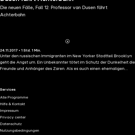
Die neuen Fälle, Fall 12: Professor van Dusen fährt
Achterbahn
Abonnieren
Mehr
24.11.2017 • 1 Std. 1 Min.
Details
Unter den russischen Immigranten im New Yorker Stadtteil Brooklyn
geht die Angst um. Ein Unbekannter tötet im Schutz der Dunkelheit die
Freunde und Anhänger des Zaren. Als es auch einen ehemaligen
Schüler von Professor van Dusen trifft, nimmt dieser mit Hilfe seines
Begleiters Hutchinson Hatch die Ermittlungen auf. Die blutige Spur
führt nach Coney Island, in den noch im Bau befindlichen
RTL+ useful links.
Services
Vergnügungspark Dreamland. Dort kommt es zu rasanten
Alle Programme
Begebenheiten, bei denen die Grenzen zwischen Fantasie und
Hilfe & Kontakt
Realität zu verschwimmen scheinen. Für die Denkmaschine gilt es,
Impressum
den gefährlichen Mörder nicht aus den Augen zu verlieren.
Privacy center
Datenschutz
Nutzungsbedingungen