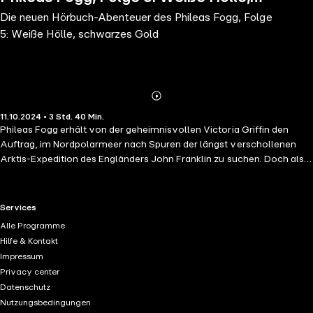
Die neuen Hörbuch-Abenteuer des Phileas Fogg, Folge
schwarzes Gold
5: Weiße Hölle, schwarzes Gold
Abonnieren
Mehr
11.10.2024 • 3 Std. 40 Min.
Details
Phileas Fogg erhält von der geheimnisvollen Victoria Griffin den
Auftrag, im Nordpolarmeer nach Spuren der längst verschollenen
Arktis-Expedition des Engländers John Franklin zu suchen. Doch als
das eigens dafür gecharterte Schiff "Emily" am nächsten Morgen
auslaufen soll, erwartet Fogg eine unangenehme Überraschung:
Kapitän Sharingham wurde ermordet. Das Schiff läuft dennoch aus,
RTL+ useful links.
Services
angeblich unter einem neuen Kapitän, den jedoch niemand kennt. Als
Alle Programme
sie das Nordpolarmeer erreichen, ist die Stunde der Wahrheit
Hilfe & Kontakt
gekommen. Die Masken fallen, und Fogg wird mit aller Macht in ein
Impressum
neues Abenteuer katapultiert. Im ewigen Eis des Nordpols stößt er auf
Privacy center
ein lange Zeit gut gehütetes Geheimnis
Datenschutz
Nutzungsbedingungen