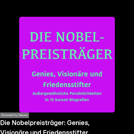
the
h page
 main
nt
the
ibility
ment
Powered by Deezer
Die Nobelpreisträger: Genies,
Visionäre und Friedensstifter