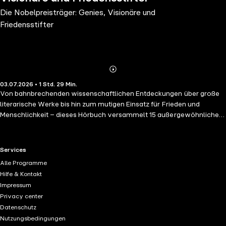
Die Nobelpreisträger: Genies, Visionäre und
Friedensstifter
Abonnieren
Mehr
03.07.2026 • 1 Std. 29 Min.
Details
Von bahnbrechenden wissenschaftlichen Entdeckungen über große
literarische Werke bis hin zum mutigen Einsatz für Frieden und
Menschlichkeit – dieses Hörbuch versammelt 15 außergewöhnliche
Persönlichkeiten, deren Leistungen mit dem Nobelpreis
ausgezeichnet wurden oder untrennbar mit seiner Geschichte
verbunden sind. Ihre Lebenswege erzählen von Genialität,
RTL+ useful links.
Services
Beharrlichkeit und dem Willen, die Welt zu verändern. Eine
Alle Programme
inspirierende Sammlung über Menschen, deren Ideen und Taten bis
Hilfe & Kontakt
heute nachwirken. Mit dabei: Marie Curie, Albert Einstein, Max Planck,
Impressum
Nelson Mandela, Mutter Teresa, Ernest Hemingway, Toni Morrison,
Privacy center
Martin Luther King und viele mehr!
Datenschutz
Nutzungsbedingungen