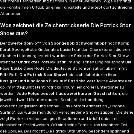
verlorene Fernbedienung zu finden. In einer weiteren Folge verbringt
die Familie ihren Urlaub an einer Tankstelle und erlebt dort zahlreiche
Abenteuer.
Was zeichnet die Zeichentrickserie Die Patrick Star
Show aus?
Der
zweite Spin-off von SpongeBob Schwammkopf
nach Kamp
Koral: SpongeBobs Kinderjahre basiert auf den Charakteren, die von
Stephen Hillenburg erstellt wurden. Im Fokus der Patrick Star Show
steht der
Charakter Patrick Star
. Im englischen Original spricht Bill
Fagerbakke diese Rolle. Die deutsche Synchronisation übernimmt
Fritz Rott.
Die Patrick Star Show
hebt sich dabei durch ihren
lustigen und kindlichen Blick auf Patricks verrückte Abenteuer
ab. Im Mittelpunkt steht Patricks Traum, ein großer Entertainer zu
werden.
Jede Folge besteht aus zwei kurzen Geschichten
, die
jeweils etwa 11 Minuten dauern. So bleibt die Handlung
abwechslungsreich und schnell. Das Format erinnert an „Channel-
Surfing“, als würde man durch verschiedene Shows zappen. Die Serie
zeigt Patrick in vielen lustigen Situationen und bricht dabei mit
klassischen Erzählweisen. Oft sind seine Familie und Nachbarn Teil
des Spaßes. Das macht Die Patrick Star Show besonders spannend