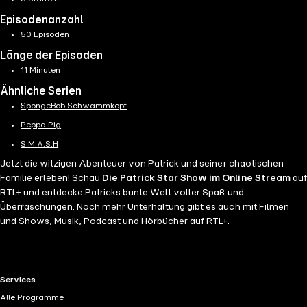
Episodenanzahl
50 Episoden
Länge der Episoden
11 Minuten
Ähnliche Serien
SpongeBob Schwammkopf
Peppa Pig
S.M.A.S.H
Jetzt die witzigen Abenteuer von Patrick und seiner chaotischen
Familie erleben! Schau
Die Patrick Star Show im Online Stream
auf
RTL+ und entdecke Patricks bunte Welt voller Spaß und
Überraschungen. Noch mehr Unterhaltung gibt es auch mit Filmen
und Shows, Musik, Podcast und Hörbücher auf RTL+.
RTL+ useful links.
Services
Alle Programme