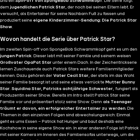
und ein
Spin-off von SpongeBob Schwammkopf
. Die Serie folgt
dem
jugendlichen Patrick Star
, der noch bei seinen Eltern lebt. Er
versucht, als Entertainer für seine Nachbarn Fuß zu fassen und
produziert seine
eigene Kinderzimmer-Sendung: Die Patrick Star
Show
.
Wovon handelt die Serie über Patrick Star?
Im zweiten Spin-off von SpongeBob Schwammkopf geht es um den
jungen Patrick
. Dieser lebt mit seiner Familie und seinem weisen
Großvater OpaPat Star
unter einem Dach. In der Zeichentrickserie
lernen Zuschauende auch Patrick Stars weitere Familienmitglieder
kennen. Dazu gehören der
Vater Cecil Star
, der stets im das Wohl
seiner Familie besorgt ist und seine etwas verrückte
Mutter Bunny
Star
.
Squidina Star, Patricks achtjährige Schwester
, fungiert als
Produzentin seiner Show. Bereits im Intro stellt Patrick Star seine
Familie vor und präsentiert stolz seine Show: Denn
als Teenager
träumt er davon, ein erfolgreicher Entertainer zu werden
. Die
Themen in den einzelnen Folgen sind abwechslungsreich: Einmal
geht es ums Essen – Patrick hat Hunger und baut deshalb eine
Kochshow in seine eigene Show ein. In einer anderen Folge ist Patrick
mit seiner Kamera im Inneren des Familiensofas unterwegs, um die