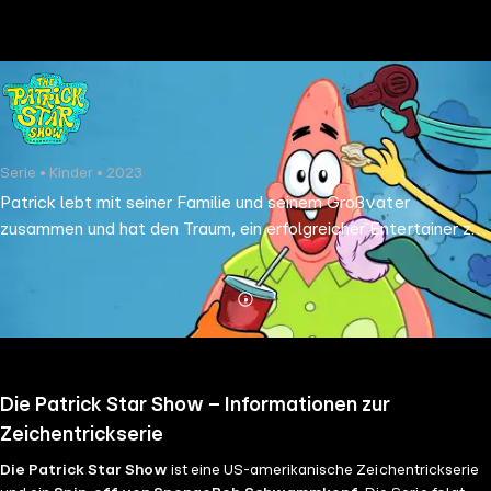
the
h page
 main
nt
the
Serie • Kinder • 2023
ibility
Patrick lebt mit seiner Familie und seinem Großvater
ment
zusammen und hat den Traum, ein erfolgreicher Entertainer zu
werden. Um diesem Ziel näher zu kommen, produziert er seine
eigene Show mit dem Namen "Die Patrick Star Show".
Mehr
Details
Die Patrick Star Show – Informationen zur
Zeichentrickserie
Die Patrick Star Show
ist eine US-amerikanische Zeichentrickserie