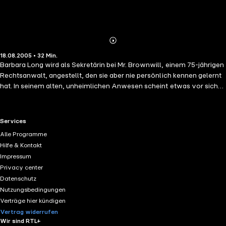
Abonnieren
Mehr
18.08.2005 • 32 Min.
Details
Barbara Long wird als Sekretärin bei Mr. Brownwill, einem 75-jährigen
Rechtsanwalt, angestellt, den sie aber nie persönlich kennen gelernt
hat. In seinem alten, unheimlichen Anwesen scheint etwas vor sich
zu gehen. Und welches Geheimnis verbirgt der Butler? ... (Laufzeit: 33
min)
RTL+ useful links.
Services
Alle Programme
Hilfe & Kontakt
Impressum
Privacy center
Datenschutz
Nutzungsbedingungen
Verträge hier kündigen
Vertrag widerrufen
Wir sind RTL+