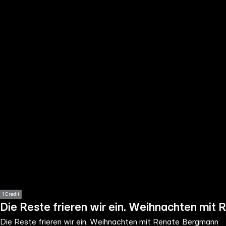
the
h page
 main
nt
the
ibility
ment
1 Credit
Die Reste frieren wir ein. Weihnachten mit
Die Reste frieren wir ein. Weihnachten mit Renate Bergmann