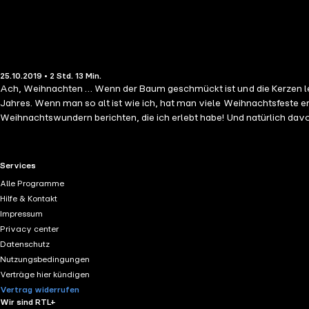
25.10.2019 • 2 Std. 13 Min.
Ach, Weihnachten … Wenn der Baum geschmückt ist und die Kerzen leuch
Jahres. Wenn man so alt ist wie ich, hat man viele Weihnachtsfeste e
Weihnachtswundern berichten, die ich erlebt habe! Und natürlich dav
RTL+ useful links.
Services
Alle Programme
Hilfe & Kontakt
Impressum
Privacy center
Datenschutz
Nutzungsbedingungen
Verträge hier kündigen
Vertrag widerrufen
Wir sind RTL+