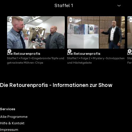
Staffel 1
Die Retourenprofis
Die Retourenprofis
Di
Staffel 1 • Folge 1 • Eingebrannte Töpfe und
Staffel 1 • Folge 2 • Mystery-Schnäppchen
Sta
getrocknete Möhren-Chips
und Höchstgebote
Fer
Die Retourenprofis - Informationen zur Show
RTL+ useful links.
Services
Alle Programme
Hilfe & Kontakt
Impressum