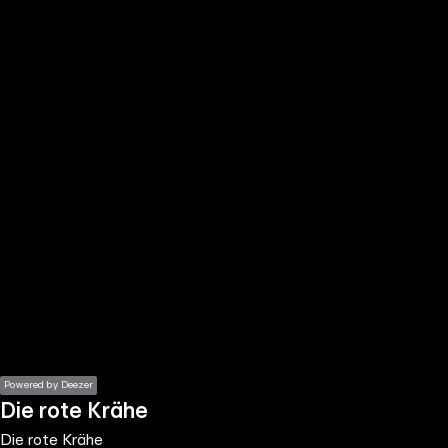
the
h page
 main
nt
the
ibility
ment
Powered by Deezer
Die rote Krähe
Die rote Krähe