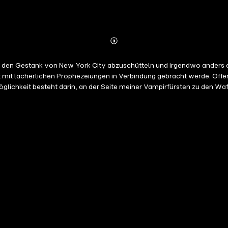
Abonnieren
Mehr
Details
 den Gestank von New York City abzuschütteln und irgendwo anders e
icht mit lächerlichen Prophezeiungen in Verbindung gebracht werde. Offe
 Möglichkeit besteht darin, an der Seite meiner Vampirfürsten zu den 
nert, was ich zurücklassen würde. Mein Instinkt sagt mir, dass ich für