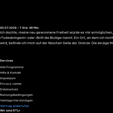
05.07.2026 • 7 Std. 48 Min.
Ich dachte, meine neu gewonnene Freiheit würde es mir ermöglichen,
›Todesbringerin‹ oder ›Britt die Blutige‹ kennt. Ein Ort, an dem ich n
wird, befinde ich mich auf der falschen Seite der Grenze. Die einzige
hilft nicht, dass Alaric an meiner Seite ist und mich genau daran erin
klar, dass ich vielleicht für viel mehr kämpfe.
RTL+ useful links.
Services
Alle Programme
Hilfe & Kontakt
Impressum
Privacy center
Datenschutz
Nutzungsbedingungen
Verträge hier kündigen
Vertrag widerrufen
Wir sind RTL+