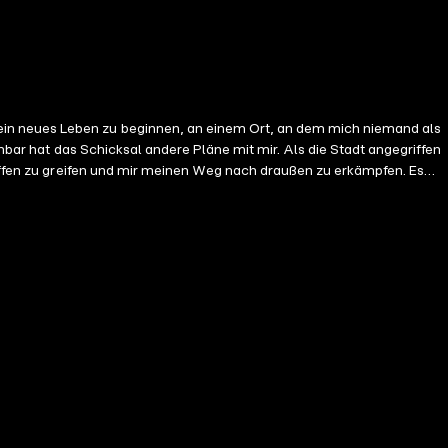
in neues Leben zu beginnen, an einem Ort, an dem mich niemand als
nbar hat das Schicksal andere Pläne mit mir. Als die Stadt angegriffen
Waffen zu greifen und mir meinen Weg nach draußen zu erkämpfen. Es
 mich selbst kämpfen muss – ums Überleben – aber irgendwann wird mir