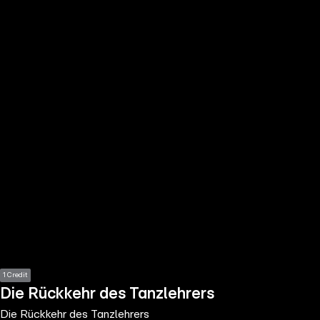
the
h page
 main
nt
the
ibility
ment
1 Credit
Die Rückkehr des Tanzlehrers
Die Rückkehr des Tanzlehrers