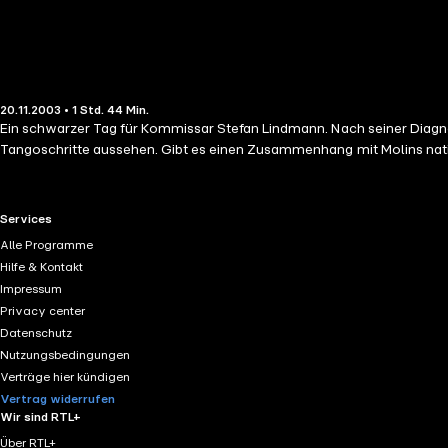
20.11.2003 • 1 Std. 44 Min.
Ein schwarzer Tag für Kommissar Stefan Lindmann. Nach seiner Diagn
Tangoschritte aussehen. Gibt es einen Zusammenhang mit Molins nation
RTL+ useful links.
Services
Alle Programme
Hilfe & Kontakt
Impressum
Privacy center
Datenschutz
Nutzungsbedingungen
Verträge hier kündigen
Vertrag widerrufen
Wir sind RTL+
Über RTL+