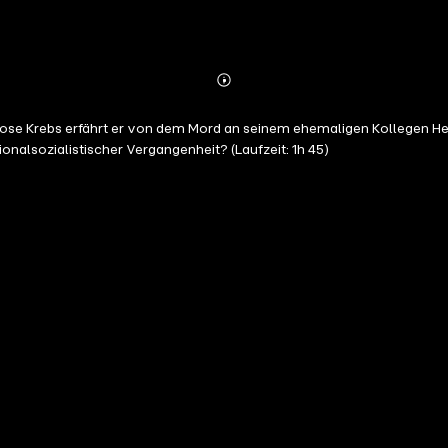
Abonnieren
Mehr
Details
ose Krebs erfährt er von dem Mord an seinem ehemaligen Kollegen Her
alsozialistischer Vergangenheit? (Laufzeit: 1h 45)