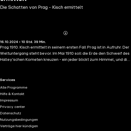
Die Schatten von Prag - Kisch ermittelt
Abonnieren
Mehr
16.10.2024 • 10 Std. 39 Min.
Details
Prag 1910. Kisch ermittelt in seinem ersten Fall Prag ist in Aufruhr. Der
Weltuntergang steht bevor. Im Mai 1910 soll die Erde den Schweif des
Halley'schen Kometen kreuzen - ein jeder blickt zum Himmel, und die
Verbrecher auf Erden haben leichtes Spiel. Egon Erwin Kisch,
berühmt-berüchtigter Reporter der "Bohemia", ermittelt auf eigene
Faust in seinem ersten Fall. Er lässt sich sogar als Schwerverbrecher
RTL+ useful links.
Services
ins Gefängnis sperren, um mit dem Kopf der Prager Unterwelt
Alle Programme
Portwein zu trinken. Zum Glück bekommt Kisch Hilfe: Vom
Hilfe & Kontakt
tschechischen Zöllner Novák, der sich mit Panikattacken
Impressum
herumschlägt, dem schüchternen Sonderling Brodesser und natürlich
Privacy center
von seiner kongenialen Partnerin Lenka Weißbach, eigentlich
Datenschutz
Medizinstudentin, die sich fürs Böse interessiert und wie ihr Kumpel
Nutzungsbedingungen
Kisch in den engen Gassen von Prag zu Hause ist. - Der furiose
Verträge hier kündigen
Auftakt einer neuen Krimi-Serie um Egon Erwin Kisch und Lenka