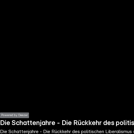
the
h page
 main
nt
the
ibility
ment
Powered by Deezer
Die Schattenjahre - Die Rückkehr des polit
Die Schattenjahre - Die Rückkehr des politischen Liberalismus