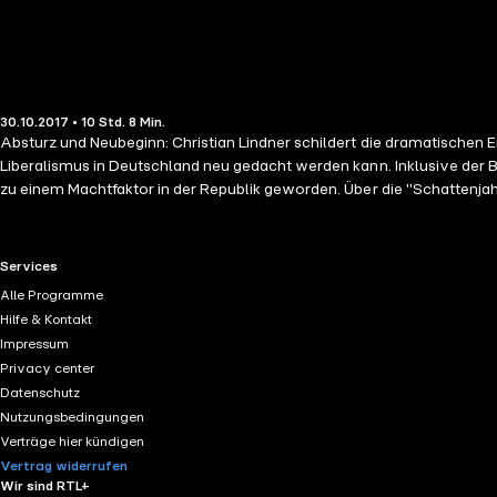
30.10.2017 • 10 Std. 8 Min.
Absturz und Neubeginn: Christian Lindner schildert die dramatischen E
Liberalismus in Deutschland neu gedacht werden kann. Inklusive der 
zu einem Machtfaktor in der Republik geworden. Über die "Schattenjah
politischen Szene der Hauptstadt. Erstmals schildert Christian Lindner
vorgenommen haben. In diesem gleichermaßen aktuell-politischen, grun
Akteure. Zugleich erzählt Christian Lindner von seinen Prägungen un
RTL+ useful links.
Services
Partei war, so faszinierend ist der Neuaufbau, der ihr unter seiner Reg
Alle Programme
geboren 1979, ist seit 2013 Bundesvorsitzender der FDP. Er war erfolg
Hilfe & Kontakt
Impressum
Privacy center
Datenschutz
Nutzungsbedingungen
Verträge hier kündigen
Vertrag widerrufen
Wir sind RTL+