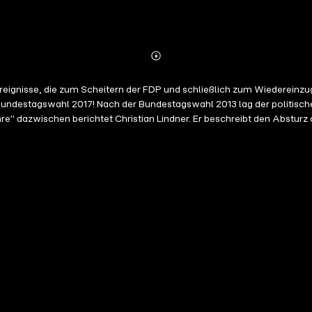
Abonnieren
Mehr
Details
reignisse, die zum Scheitern der FDP und schließlich zum Wiedereinzug 
Bundestagswahl 2017! Nach der Bundestagswahl 2013 lag der politisch
re" dazwischen berichtet Christian Lindner. Er beschreibt den Abstur
 im Detail, wie seine Weggefährten und er die Partei neu aufgerichtet h
dsätzlichen wie persönlichen Buch gewährt der Autor seltene Einblick
d Anfängen, von Niederlagen und Aufstiegen sowie seinem persönliche
ie in den letzten Jahren gelang. Mit diesem Buch gewinnt der politische
reicher Spitzenkandidat seiner Partei bei der Bundestagswahl.