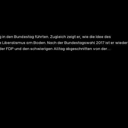
in den Bundestag führten. Zugleich zeigt er, wie die Idee des
e Liberalismus am Boden. Nach der Bundestagswahl 2017 ist er wieder
z der FDP und den schwierigen Alltag abgeschnitten von der
aben, welche Ideen sie heute leiten und was sie sich für die Zukunft
e in die politische Wirklichkeit und in die Motive der tragenden
m Verständnis von Liberalismus. So krachend die Niederlage der
 Liberalismus in Deutschland eine starke Stimme. Christian Lindner,