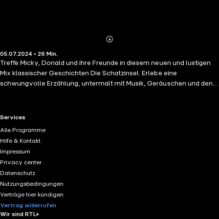
Abonnieren
Mehr
05.07.2024 • 26 Min.
Details
Treffe Micky, Donald und ihre Freunde in diesem neuen und lustigen
Mix klassischer Geschichten Die Schatzinsel. Erlebe eine
schwungvolle Erzählung, untermalt mit Musik, Geräuschen und den
Stimmen der Charaktere.
RTL+ useful links.
Services
Alle Programme
Hilfe & Kontakt
Impressum
Privacy center
Datenschutz
Nutzungsbedingungen
Verträge hier kündigen
Vertrag widerrufen
Wir sind RTL+