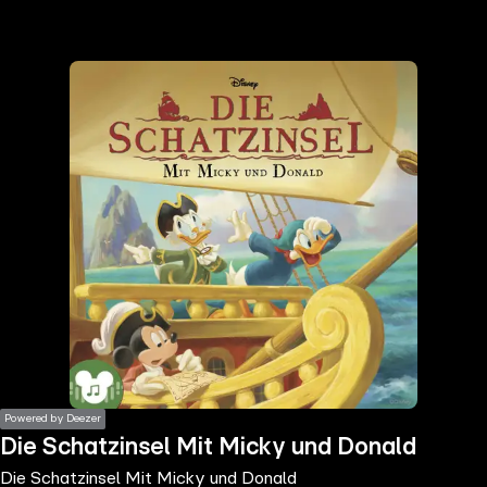
the
h page
 main
nt
the
ibility
ment
Powered by Deezer
Die Schatzinsel Mit Micky und Donald
Die Schatzinsel Mit Micky und Donald