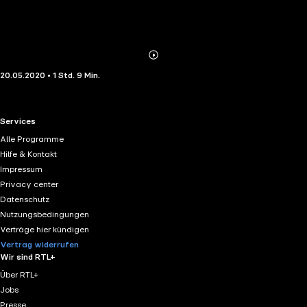
Abonnieren
Mehr
20.05.2020 • 1 Std. 9 Min.
Details
RTL+ useful links.
Services
Alle Programme
Hilfe & Kontakt
Impressum
Privacy center
Datenschutz
Nutzungsbedingungen
Verträge hier kündigen
Vertrag widerrufen
Wir sind RTL+
Über RTL+
Jobs
Presse