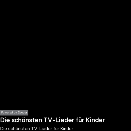
the
h page
 main
nt
the
ibility
ment
Powered by Deezer
Die schönsten TV-Lieder für Kinder
Die schönsten TV-Lieder für Kinder