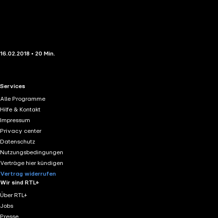
16.02.2018 • 20 Min.
RTL+ useful links.
Services
Alle Programme
Hilfe & Kontakt
Impressum
Privacy center
Datenschutz
Nutzungsbedingungen
Verträge hier kündigen
Vertrag widerrufen
Wir sind RTL+
Über RTL+
Jobs
Presse