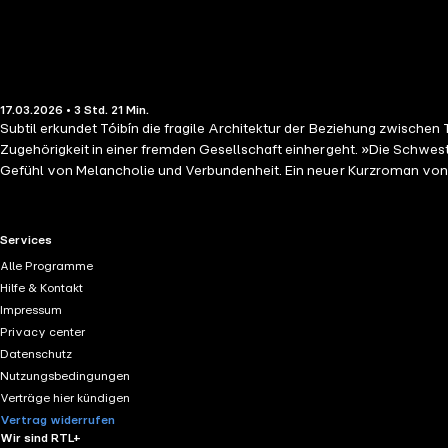
17.03.2026 • 3 Std. 21 Min.
Subtil erkundet Tóibín die fragile Architektur der Beziehung zwischen
Zugehörigkeit in einer fremden Gesellschaft einhergeht. »Die Schwest
Gefühl von Melancholie und Verbundenheit. Ein neuer Kurzroman von 
RTL+ useful links.
Services
Alle Programme
Hilfe & Kontakt
Impressum
Privacy center
Datenschutz
Nutzungsbedingungen
Verträge hier kündigen
Vertrag widerrufen
Wir sind RTL+