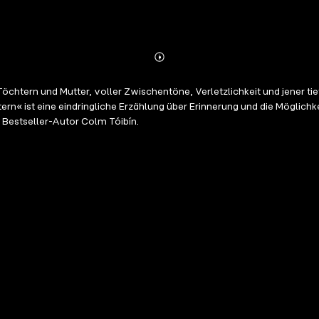
Abonnieren
Mehr
Details
 Töchtern und Mutter, voller Zwischentöne, Verletzlichkeit und jener 
ern« ist eine eindringliche Erzählung über Erinnerung und die Möglic
Bestseller-Autor Colm Tóibín.