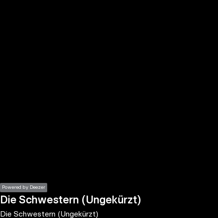
the
h page
 main
nt
the
ibility
ment
Powered by Deezer
Die Schwestern (Ungekürzt)
Die Schwestern (Ungekürzt)