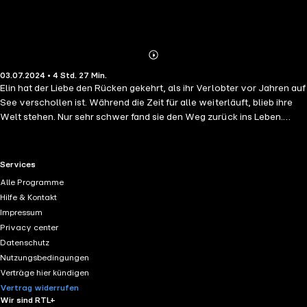
Abonnieren
Mehr
03.07.2024 • 4 Std. 27 Min.
Details
Elin hat der Liebe den Rücken gekehrt, als ihr Verlobter vor Jahren auf
See verschollen ist. Während die Zeit für alle weiterläuft, blieb ihre
Welt stehen. Nur sehr schwer fand sie den Weg zurück ins Leben.
Durch eine Erbschaft, kam sie zu dem kleinen Strandcafé hinterm
Deich in Westerland. Pflichtbewusst kümmert sie sich seither
zusammen mit ihren Angestellten um die Gäste. Dabei ist das kleine
RTL+ useful links.
Services
Café zu ihrem Lebensmittelpunkt geworden. Doch das Alleinsein nagt
Alle Programme
an Elin, wodurch sie seit Kurzem immer wieder Dinge zu sehen glaubt,
Hilfe & Kontakt
die absolut unmöglich sind. Wird sie etwa verrückt? Als sogar
Impressum
anderen Leuten auffällt, dass Elin verfolgt wird, glaubt sie nicht mehr
Privacy center
an Zufälle und geht der Sache nach. Wer ist der Fremde, der sie zu
Datenschutz
beschatten scheint? Hat er vielleicht sogar etwas mit dem
Nutzungsbedingungen
Verschwinden ihres damaligen Verlobten zu tun und schwebt sie nun
Verträge hier kündigen
ebenso in großer Gefahr?
Vertrag widerrufen
Wir sind RTL+