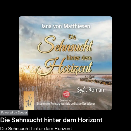
the
h page
 main
nt
the
ibility
ment
Powered by Deezer
Die Sehnsucht hinter dem Horizont
Die Sehnsucht hinter dem Horizont