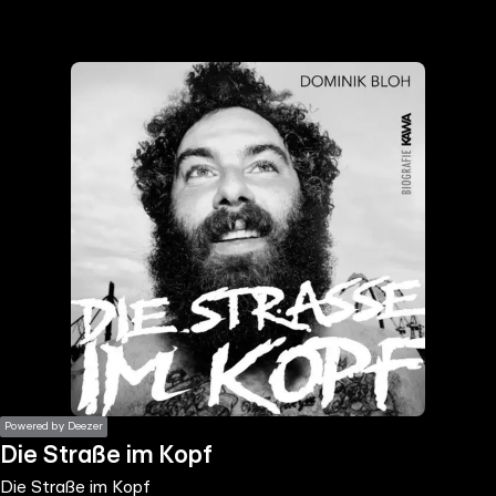
the
h page
 main
nt
the
ibility
ment
Powered by Deezer
Die Straße im Kopf
Die Straße im Kopf