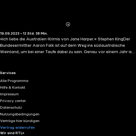
Abonnieren
Mehr
19.09.2023 • 12 Std. 38 Min.
Details
»Ich liebe die Australien-Krimis von Jane Harper.« Stephen KingDer
Bundesermittler Aaron Falk ist auf dem Weg ins südaustralische
Weinland, um bei einer Taufe dabei zu sein. Genau vor einem Jahr ist
dort eine Frau verschwunden: Kim Gillespie hat offenbar ihr
schlafendes Kind auf einer Kirmes zurückgelassen. Danach hat sie
niemand mehr gesehen. Das Rätsel ihres Verschwindens ist immer
RTL+ useful links.
Services
noch nicht gelöst, und eine neue Suche beginnt. Falk versucht, die
Alle Programme
letzten Schritte von Kim zu rekonstruieren. Er begreift, dass die
Hilfe & Kontakt
Ermittler vermutlich einen Fehler begangen haben: Sie haben das
Impressum
gesehen, was sie sehen wollten – und sind auf eine große Täuschung
Privacy center
hereingefallen ...
Datenschutz
Nutzungsbedingungen
Verträge hier kündigen
Vertrag widerrufen
Wir sind RTL+