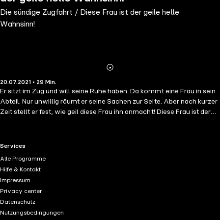
Die sündige Zugfahrt / Diese Frau ist der geile helle
Wahnsinn!
Abonnieren
Mehr
20.07.2021 • 29 Min.
Details
Er sitzt im Zug und will seine Ruhe haben. Da kommt eine Frau in sein
Abteil. Nur unwillig räumt er seine Sachen zur Seite. Aber nach kurzer
Zeit stellt er fest, wie geil diese Frau ihn anmacht! Diese Frau ist der
geile helle Wahnsinn! Eine blue panther books Erotik Audio Story
voller Sex, Begierde und Leidenschaft! Gelesen von Maike Luise
Fengler Regie: Berthold Heiland Ungekürzte Lesung Spielzeit: ca. 29
RTL+ useful links.
Services
Minuten Eines von vielen erotischen Hörbüchern von Paula Cranford
Alle Programme
und blue panther books ...
Hilfe & Kontakt
Impressum
Privacy center
Datenschutz
Nutzungsbedingungen