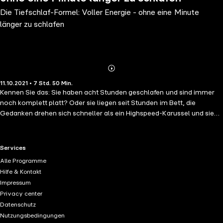
Die Tiefschlaf-Formel: Voller Energie - ohne eine Minute
länger zu schlafen
Abonnieren
Mehr
11.10.2021 • 7 Std. 50 Min.
Details
Kennen Sie das: Sie haben acht Stunden geschlafen und sind immer
noch komplett platt? Oder sie liegen seit Stunden im Bett, die
Gedanken drehen sich schneller als ein Highspeed-Karussel und sie
können einfach nicht einschlafen? Kein Stress. Chris Surel zeigt ihnen,
worauf es beim Schlafen wirklich ankommt. Er befreit sie von dem
Druck auf eine bestimmte Schlafstundenanzahl zu kommen und
RTL+ useful links.
Services
erklärt, wie sie innerhalb kürzester Zeit Einschlafstörungen
Alle Programme
überwinden. Surel erklärt anschaulich, dass es auf den Tiefschlaf
Hilfe & Kontakt
ankommt, wie lange der dauern muss und welche Tricks es dafür gibt.
Impressum
Das Hörbuch für alle, die erholt und leistungsfähig sein wollen, ohne
Privacy center
zu viel zu verschlafen.
Datenschutz
Nutzungsbedingungen