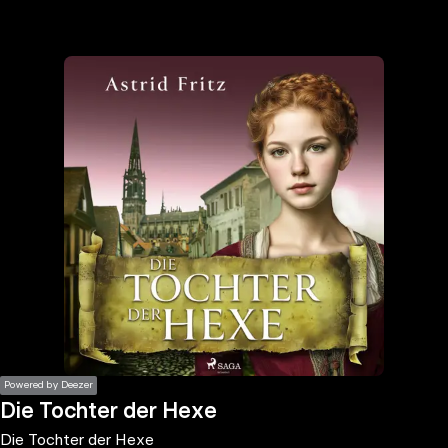
the
h page
 main
nt
the
ibility
ment
Powered by Deezer
Die Tochter der Hexe
Die Tochter der Hexe