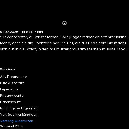
Abonnieren
Mehr
01.07.2026 • 14 Std. 7 Min.
Details
"Hexentochter, du wirst sterben!" Als junges Mädchen erfährt Marthe-
Marie, dass sie die Tochter einer Frau ist, die als Hexe galt. Sie macht
sich auf in die Stadt, in der ihre Mutter grausam sterben musste. Doch
als in Freiburg aufs Neue die Scheiterhaufen lodern, bleibt Marthe-
Marie nur die Flucht. Sie schließt sich einer Truppe von Gauklern an,
die kreuz und quer durch den Südwesten des Deutschen Reiches
RTL+ useful links.
Services
ziehen. Bald merkt sie, dass ihr zwei Männer auf den Fersen sind. Der
Alle Programme
eine sucht ihre Liebe, der andere ihren Tod. "Die Tochter der Hexe" ist
Hilfe & Kontakt
ein großer Schicksalsroman, eine Liebesgeschichte und ein Porträt
Impressum
der Ausgestoßenen jener Zeit.
Privacy center
Datenschutz
Nutzungsbedingungen
Verträge hier kündigen
Vertrag widerrufen
Wir sind RTL+