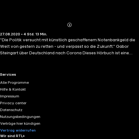
Abonnieren
Mehr
27.08.2020 • 4 Std. 13 Min.
Details
"Die Politik versucht mit künstlich geschaffenem Notenbankgeld die
Welt von gestern zu retten - und verpasst so die Zukunft." Gabor
Steingart über Deutschland nach Corona Dieses Hörbuch ist eine
RUHESTÖRUNG.Dieses Hörbuch ist eine ERMUTIGUNG.Dieses
Hörbuch ist ein PROGRAMM für alle, die keine Lust auf Untergang
haben. Ungekürzte Lesung mit Gabor Steingart 4h 14min
RTL+ useful links.
Services
Alle Programme
Hilfe & Kontakt
Impressum
Privacy center
Datenschutz
Nutzungsbedingungen
Verträge hier kündigen
Vertrag widerrufen
Wir sind RTL+