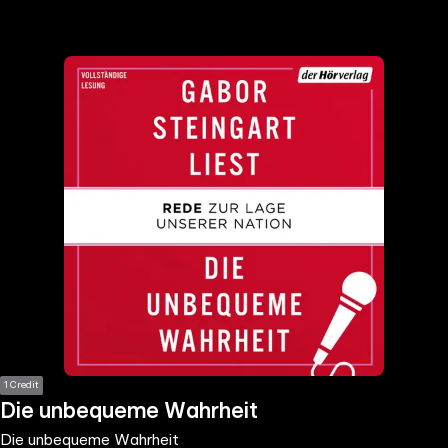
the
h page
 main
nt
the
ibility
ment
1 Credit
Die unbequeme Wahrheit
Die unbequeme Wahrheit