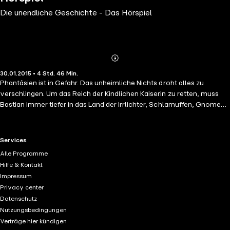
Die unendliche Geschichte - Das Hörspiel
Abonnieren
Mehr
30.01.2015 • 4 Std. 46 Min.
Details
Phantásien ist in Gefahr. Das unheimliche Nichts droht alles zu
verschlingen. Um das Reich der Kindlichen Kaiserin zu retten, muss
Bastian immer tiefer in das Land der Irrlichter, Schlamuffen, Gnomen
und Glücksdrachen eindringen, das er in einem geheimnisvollen Buch
entdeckt hat. Gemeinsam mit dem jungen Krieger Atréju macht er
sich auf die gefährliche Reise zum Elfenbeinturm und gerät in einen
RTL+ useful links.
Services
Strudel grenzenloser Fantasie. In einer aufwändigen, mehr als
Alle Programme
fünfstündigen Inszenierung hat der Westdeutsche Rundfunk WDR in
Hilfe & Kontakt
Zusammenarbeit mit Silberfisch/Hörbuch Hamburg den
Impressum
Weltbestseller von Michael Ende als stimmgewaltiges Hörspiel neu
Privacy center
produziert. In einer klug und textnah gearbeiteten Dramatisierung mit
Datenschutz
mehr als vierzig Sprechern sowie eigens komponierter Musik und
Nutzungsbedingungen
raffinierten Klanginstallationen werden die weltweit bekannten
Verträge hier kündigen
Figuren Bastian, Atréju, Fuchur und Karl Konrad Koreander zu neuem