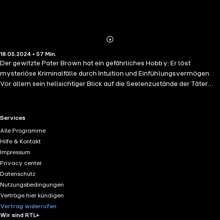
Abonnieren
Mehr
18.05.2024 • 57 Min.
Details
Der gewitzte Pater Brown hat ein gefährliches Hobby: Er löst
mysteriöse Kriminalfälle durch Intuition und Einfühlungsvermögen.
Vor allem sein hellsichtiger Blick auf die Seelenzustände der Täter
lässt den gewitzten katholischen Priester bei seinen Ermittlungen ein
ums andere Mal die verzwicktesten Fälle lösen. Wenn du einmal ein
Mitglied jenes auserlesenen Klubs »Die zwölf echten Fischer« triffst,
RTL+ useful links.
Services
welches anläßlich des jährlichen Klubdiners das Vernon-Hotel betritt,
Alle Programme
wirst du, wenn er seinen Überzieher abnimmt, bemerken, daß sein
Hilfe & Kontakt
Frack grün und nicht schwarz ist. Wenn (vorausgesetzt, daß du die
Impressum
unerhörte Kühnheit hast, solch ein Wesen anzusprechen) du ihn nach
Privacy center
dem Grunde fragst, wird er wahrscheinlich antworten, es geschehe
Datenschutz
das, um eine Verwechselung mit dem Kellner zu vermeiden. Du wirst
Nutzungsbedingungen
dann ganz niedergeschmettert weggehen, aber auch ein ebenso
Verträge hier kündigen
ungelöstes Geheimnis, wie eine erzählenswerte Geschichte hinter dir
Vertrag widerrufen
lassen.
Wir sind RTL+