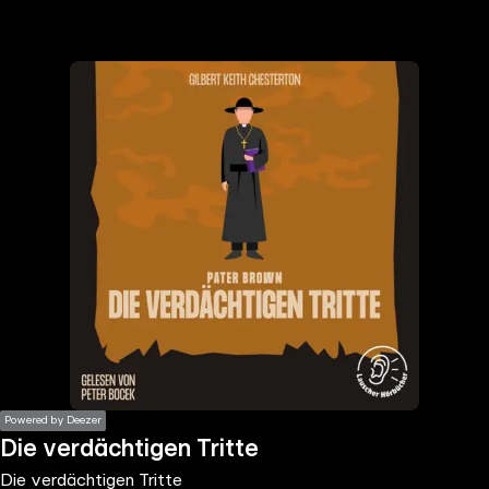
the
h page
 main
nt
the
ibility
ment
Powered by Deezer
Die verdächtigen Tritte
Die verdächtigen Tritte