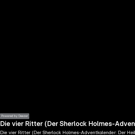
the
h page
 main
nt
the
ibility
ment
Powered by Deezer
Die vier Ritter (Der Sherlock Holmes-Advent
Die vier Ritter (Der Sherlock Holmes-Adventkalender: Der Heil