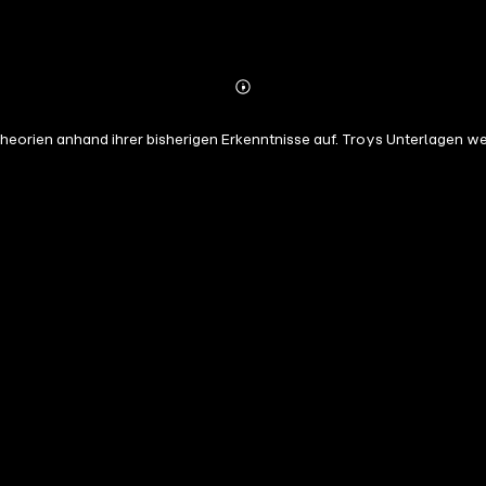
Abonnieren
Mehr
Details
Theorien anhand ihrer bisherigen Erkenntnisse auf. Troys Unterlage