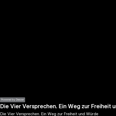
the
h page
 main
nt
the
ibility
ment
Powered by Deezer
Die Vier Versprechen. Ein Weg zur Freiheit
Die Vier Versprechen. Ein Weg zur Freiheit und Würde