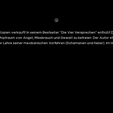
Abonnieren
Mehr
Details
 Kopien verkauft! In seinem Bestseller "Die Vier Versprechen" enthüllt
Alptraum von Angst, Missbrauch und Gewalt zu befreien. Der Autor st
er Lehre seiner mexikanischen Vorfahren (Schamanen und Heiler). Im H
 Versprechen sind klar und für jeden zugänglich: 1. Verwenden Sie mit
n Sie immer Ihr Bestmögliches. Mit den Vier Versprechen können Sie ni