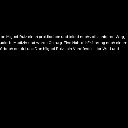
 Don Miguel Ruiz einen praktischen und leicht nachvollziehbaren Weg,
udierte Medizin und wurde Chirurg. Eine Nahtod-Erfahrung nach einem
örbuch erklärt uns Don Miguel Ruiz sein Verständnis der Welt und
 Bedacht Ihre Worte und seien Sie untadelig mit Ihrem Wort. 2. Nehmen
cht nur die Weisheit von Tolteken entdecken, sondern auch den Traum