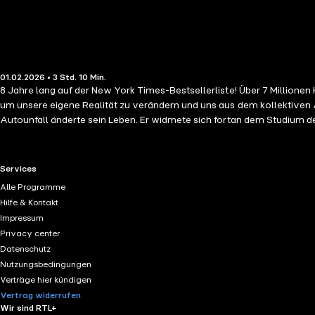
01.02.2026 • 3 Std. 10 Min.
8 Jahre lang auf der New York Times-Bestsellerliste! Über 7 Millionen
um unsere eigene Realität zu verändern und uns aus dem kollektiven 
Autounfall änderte sein Leben. Er widmete sich fortan dem Studium d
nennt vier Versprechen, die unser Leben verändern können. Diese vier
Sie nichts persönlich. 3. Ziehen Sie keine voreiligen Schlüsse. 4. Tu
von Freiheit und Liebe verwirklichen!
RTL+ useful links.
Services
Alle Programme
Hilfe & Kontakt
Impressum
Privacy center
Datenschutz
Nutzungsbedingungen
Verträge hier kündigen
Vertrag widerrufen
Wir sind RTL+