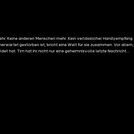
 unerwartet gestorben ist, bricht eine Welt für sie zusammen. Vor allem,
eldet hat. Tim hat ihr nicht nur eine geheimnisvolle letzte Nachricht
rf, in dem sie alle aufgewachsen sind, umgeben. Doch will Nina das
 Anna Schudt 9h 54min