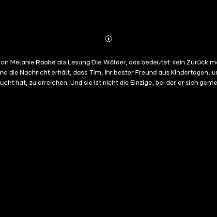
Abonnieren
Mehr
Details
eine anderen Menschen mehr. Kein verlässlicher Handyempfang
Nina die Nachricht erhält, dass Tim, ihr bester Freund aus Kindertagen,
cht hat, zu erreichen. Und sie ist nicht die Einzige, bei der er sich gem
nden, die in den schier endlosen Wäldern verschwunden ist, die das Do
wirklich? In das Dorf und die Wälder zurückkehren, die sie nie wieder betreten wollte ... Ungekürzte Lesung mit Melanie Raabe,