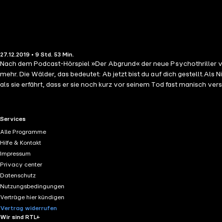
27.12.2019 • 9 Std. 53 Min.
Nach dem Podcast-Hörspiel »Der Abgrund« der neue Psychothriller von Melanie Raabe als Lesung Die Wälder, das bedeutet: kein Zurück mehr. K
mehr. Die Wälder, das bedeutet: Ab jetzt bist du auf dich gestellt.Als 
als sie erfährt, dass er sie noch kurz vor seinem Tod fast manisch versu
hinterlassen, sondern auch einen Auftrag: Sie soll seine Schwester fi
RTL+ useful links.
Services
Alle Programme
Hilfe & Kontakt
Impressum
Privacy center
Datenschutz
Nutzungsbedingungen
Verträge hier kündigen
Vertrag widerrufen
Wir sind RTL+