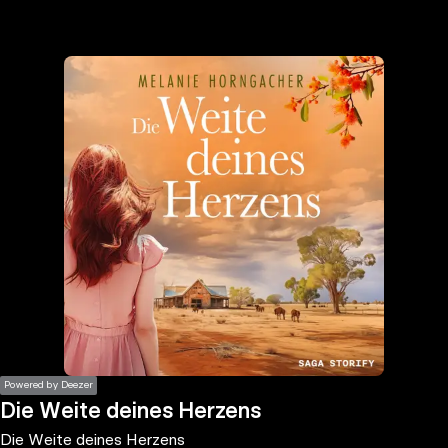
the
h page
 main
nt
the
ibility
ment
Powered by Deezer
Die Weite deines Herzens
Die Weite deines Herzens