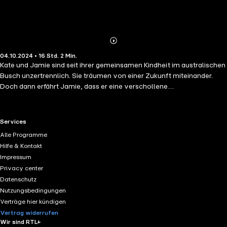
Abonnieren
Mehr
04.10.2024 • 16 Std. 2 Min.
Details
Kate und Jamie sind seit ihrer gemeinsamen Kindheit im australischen
Busch unzertrennlich. Sie träumen von einer Zukunft miteinander.
Doch dann erfährt Jamie, dass er eine verschollene
Zwillingsschwester hat und macht sich auf, sie zu suchen. Sein
Weggang stürzt Kate in eine schwere Krise und wird zur Zerreißprobe
für das junge Paar. Erst nach Jahren sehen die beiden sich wieder. So
RTL+ useful links.
Services
viel ist seitdem geschehen: Ihre Familien zerbrochen, die Träume von
Alle Programme
damals geplatzt wie Seifenblasen. Doch langsam finden Kate und
Hilfe & Kontakt
Jamie wieder zueinander. Gibt es für ihre Liebe noch eine Chance?
Impressum
Privacy center
Datenschutz
Nutzungsbedingungen
Verträge hier kündigen
Vertrag widerrufen
Wir sind RTL+