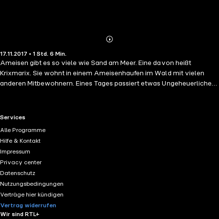
Abonnieren
Mehr
17.11.2017 • 1 Std. 6 Min.
Details
Ameisen gibt es so viele wie Sand am Meer. Eine davon heißt
Krixmarix. Sie wohnt in einem Ameisenhaufen im Wald mit vielen
anderen Mitbewohnern. Eines Tages passiert etwas Ungeheuerliches:
Krixmarix landet auf einem Blatt, das Blatt rutscht in einen Bach und
schwups befindet sich die kleine Ameise auch schon auf einer
aufregenden Weltreise, auf der sie viele Abenteuer erlebt. Wird sie
RTL+ useful links.
Services
jemals zu ihrem Ameisenhaufen zurückkehren? Christine Brückner
Alle Programme
(1921 - 1996) zählt zu den renommiertesten
Hilfe & Kontakt
Unterhaltungsschriftstellerinnen Deutschlands. Sie verfasste
Impressum
Romane, Erzählungen, Kommentare, Essays, Schauspiele, sowie
Privacy center
Jugend- und Bilderbücher. Besonders mit der Poenichen-Trilogie
Datenschutz
wurde sie einem großen Publikum bekannt. Christine Brückner erhielt
Nutzungsbedingungen
diverse Auszeichnungen und Ehrungen, unter anderem das Große
Verträge hier kündigen
Bundesverdienstkreuz.
Vertrag widerrufen
Wir sind RTL+