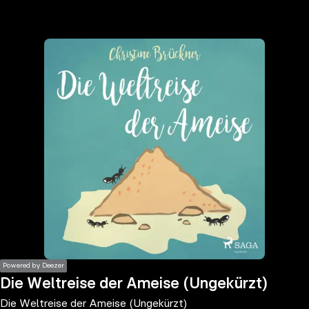
the
h page
 main
nt
the
ibility
ment
Powered by Deezer
Die Weltreise der Ameise (Ungekürzt)
Die Weltreise der Ameise (Ungekürzt)