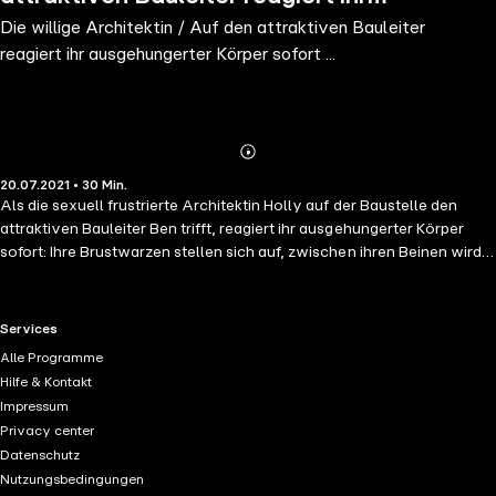
Die willige Architektin / Auf den attraktiven Bauleiter
ausgehungerter Körper sofort ...
reagiert ihr ausgehungerter Körper sofort ...
Abonnieren
Mehr
20.07.2021 • 30 Min.
Details
Als die sexuell frustrierte Architektin Holly auf der Baustelle den
attraktiven Bauleiter Ben trifft, reagiert ihr ausgehungerter Körper
sofort: Ihre Brustwarzen stellen sich auf, zwischen ihren Beinen wird
es heiß. Im Besprechungsraum angekommen, kann sie nicht mehr an
sich halten und bietet sich ihm an … Eine blue panther books Erotik
Audio Story voller Sex, Begierde und Leidenschaft! Gelesen von
RTL+ useful links.
Services
Veruschka Blum Regie: Berthold Heiland Ungekürzte Lesung Spielzeit:
Alle Programme
ca. 30 Minuten Eines von vielen erotischen Hörbüchern von Millicent
Hilfe & Kontakt
Light und blue panther books ...
Impressum
Privacy center
Datenschutz
Nutzungsbedingungen