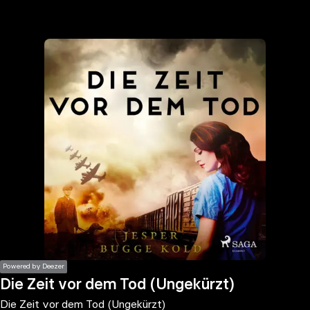
the
h page
 main
nt
the
ibility
ment
Powered by Deezer
Die Zeit vor dem Tod (Ungekürzt)
Die Zeit vor dem Tod (Ungekürzt)