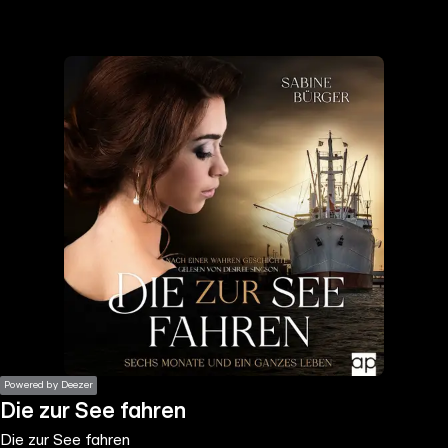
the
h page
 main
nt
the
ibility
ment
Powered by Deezer
Die zur See fahren
Die zur See fahren