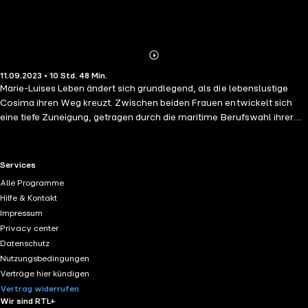
Abonnieren
Mehr
11.09.2023 • 10 Std. 48 Min.
Details
Marie-Luises Leben ändert sich grundlegend, als die lebenslustige
Cosima ihren Weg kreuzt. Zwischen beiden Frauen entwickelt sich
eine tiefe Zuneigung, getragen durch die maritime Berufswahl ihrer
Männer.Bevor sie ihre Erinnerungen über das Leben an Bord eines
Hochseefrachters mit ihrer jungen Freundin teilen kann, verstirbt sie
unverhofft und hinterlässt Cosima ein Tagebuch. Als diese erkennt,
RTL+ useful links.
Services
wie sehr Marie-Luises Leben ihr eigenes tangiert, begibt sie sich auf
Alle Programme
eine abenteuerliche Reise und in eine erschütternde Vergangenheit …
Hilfe & Kontakt
Ein historischer Roman über die Seefahrt. Eine Geschichte über die
Impressum
Liebe, das Leid und die Folgen einer tragischen Entscheidung.
Privacy center
Datenschutz
Nutzungsbedingungen
Verträge hier kündigen
Vertrag widerrufen
Wir sind RTL+