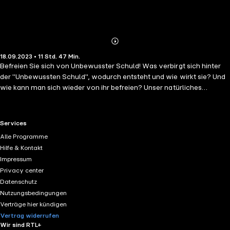
Abonnieren
Mehr
18.09.2023 • 11 Std. 47 Min.
Details
Befreien Sie sich von Unbewusster Schuld! Was verbirgt sich hinter
der "Unbewussten Schuld", wodurch entsteht und wie wirkt sie? Und
wie kann man sich wieder von ihr befreien? Unser natürliches
Mitgefühl möchte jedes Leid aus der Welt schaffen oder zumindest
lindern. Wenn wir jedoch an anderen oder an uns selbst Leid erleben,
das ungeheilt geblieben ist, so kann tief in uns verborgen ein Gefühl
RTL+ useful links.
Services
von Schuld entstehen: die sogenannte Unbewusste Schuld. Die
Alle Programme
Unbewusste Schuld setzt in unserem Inneren mächtige Mechanismen
Hilfe & Kontakt
der "Wiedergutmachung" in Gang. Unbewusst sorgen diese dafür,
Impressum
dass wir an belastenden Gefühlen festhalten, uns selbst sabotieren,
Privacy center
unsere Ziele nicht erreichen, ständig versuchen, etwas
Datenschutz
wiedergutzumachen, oder uns selbst bestrafen. Die Folge können
Nutzungsbedingungen
leichte bis schwerste körperliche oder psychische Beschwerden,
Verträge hier kündigen
verhängnisvolle Lebensmuster, Verstrickungen auf unserem
Vertrag widerrufen
Lebensweg sowie unglückliche Beziehungen sein. Mithilfe des
Wir sind RTL+
bewährten LösUS®-Ansatzes können Sie den Kern der Unbewussten