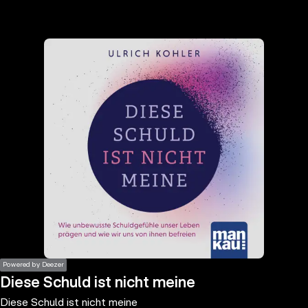
the
h page
 main
nt
the
ibility
ment
Powered by Deezer
Diese Schuld ist nicht meine
Diese Schuld ist nicht meine