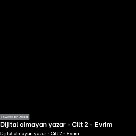
the
h page
 main
nt
the
ibility
ment
Powered by Deezer
Dijital olmayan yazar - Cilt 2 - Evrim
Dijital olmayan yazar - Cilt 2 - Evrim