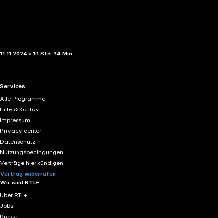
11.11.2024 • 10 Std. 34 Min.
RTL+ useful links.
Services
Alle Programme
Hilfe & Kontakt
Impressum
Privacy center
Datenschutz
Nutzungsbedingungen
Verträge hier kündigen
Vertrag widerrufen
Wir sind RTL+
Über RTL+
Jobs
Presse