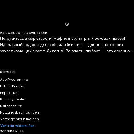
Abonnieren
Mehr
24.06.2026 • 26 Std. 13 Min.
Details
Погрузитесь в мир страсти, мафиозных интриг и роковой любви!
Идеальный подарок для себя или близких — для тех, кто ценит
захватывающий сюжет! Дилогия "Во власти любви" — это огненная
смесь мести, любви и рокового выбора в сюжете! Содержит
бонусные главы! Адриана — принцесса мафиозного клана,
привыкшая к власти и роскоши. Ее мир рушится, и теперь
RTL+ useful links.
Services
единственный, кто может ее защитить — это Алессио, новый
Alle Programme
телохранитель, скрывающий темные секреты. Их влечение
Hilfe & Kontakt
запретно, их чувства — опасны. Но когда страсть сильнее разума,
Impressum
выбор между местью и любовью становится невыносимым…
Privacy center
Datenschutz
Nutzungsbedingungen
Verträge hier kündigen
Vertrag widerrufen
Wir sind RTL+