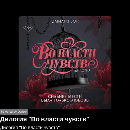
the
h page
 main
nt
the
ibility
ment
Powered by Deezer
Дилогия "Во власти чувств"
Дилогия "Во власти чувств"